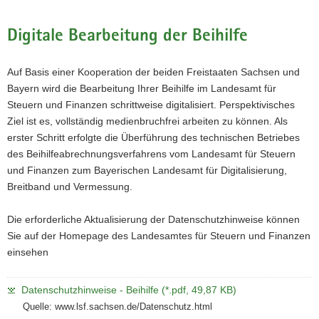
a
v
Digitale Bearbeitung der Beihilfe
i
g
Auf Basis einer Kooperation der beiden Freistaaten Sachsen und
a
Bayern wird die Bearbeitung Ihrer Beihilfe im Landesamt für
t
Steuern und Finanzen schrittweise digitalisiert. Perspektivisches
i
Ziel ist es, vollständig medienbruchfrei arbeiten zu können. Als
o
erster Schritt erfolgte die Überführung des technischen Betriebes
n
des Beihilfeabrechnungsverfahrens vom Landesamt für Steuern
und Finanzen zum Bayerischen Landesamt für Digitalisierung,
Breitband und Vermessung.
Die erforderliche Aktualisierung der Datenschutzhinweise können
Sie auf der Homepage des Landesamtes für Steuern und Finanzen
einsehen
Datenschutzhinweise - Beihilfe (*.pdf, 49,87 KB)
Quelle: www.lsf.sachsen.de/Datenschutz.html