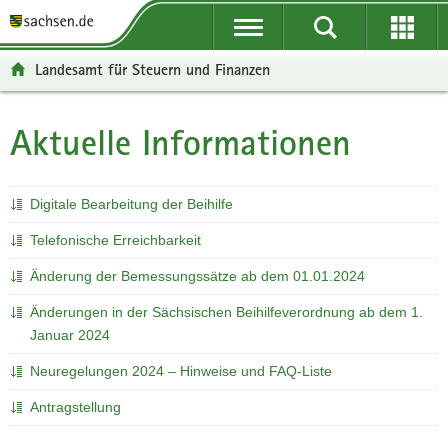
P
P
H
W
F
o
o
a
e
o
r
r
u
i
o
Landesamt für Steuern und Finanzen
t
t
p
t
t
a
a
t
e
e
l
l
i
r
r
Aktuelle Informationen
H
ü
n
n
e
-
a
b
a
h
I
B
u
e
v
a
n
e
p
Digitale Bearbeitung der Beihilfe
r
i
l
f
r
t
g
g
t
o
e
Telefonische Erreichbarkeit
i
r
a
r
i
n
Änderung der Bemessungssätze ab dem 01.01.2024
e
t
m
c
h
i
i
a
h
Änderungen in der Sächsischen Beihilfeverordnung ab dem 1.
a
f
o
t
Januar 2024
l
e
n
i
t
Neuregelungen 2024 – Hinweise und FAQ-Liste
n
o
d
n
Antragstellung
e
N