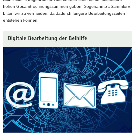
hohen Gesamtrechnungssummen geben. Sogenannte »Sammler«
bitten wir zu vermeiden, da dadurch längere Bearbeitungszeiten
entstehen können.
W
Digitale Bearbeitung der Beihilfe
e
i
t
e
r
e
I
n
f
o
r
m
a
t