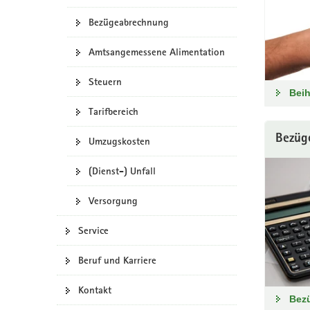
b
t
a
Bezügeabrechnung
-
i
v
P
o
i
Amtsangemessene Alimentation
o
n
g
r
a
t
Steuern
a
Beih
t
l
i
Tarifbereich
w
o
e
Bezüg
Umzugskosten
n
c
h
(Dienst-) Unfall
s
e
Versorgung
l
n
Service
)
Beruf und Karriere
Kontakt
Bez