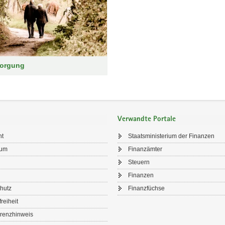
sorgung
Verwandte Portale
ht
Staatsministerium der Finanzen
sum
Finanzämter
Steuern
Finanzen
hutz
Finanzfüchse
freiheit
renzhinweis