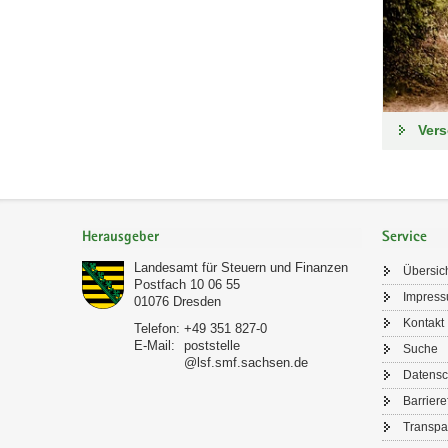
Ver
Footer-
Bereich
Herausgeber
Service
Landesamt für Steuern und Finanzen
Übersic
Postfach 10 06 55
Impres
01076
Dresden
Kontakt
Telefon:
+49 351 827-0
E-Mail:
poststelle
Suche
@lsf.smf.sachsen.de
Datensc
Barriere
Transpa