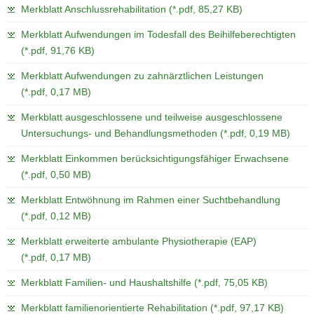
Merkblatt Anschlussrehabilitation (*.pdf, 85,27 KB)
a
v
Merkblatt Aufwendungen im Todesfall des Beihilfeberechtigten
i
(*.pdf, 91,76 KB)
g
Merkblatt Aufwendungen zu zahnärztlichen Leistungen
a
(*.pdf, 0,17 MB)
t
i
Merkblatt ausgeschlossene und teilweise ausgeschlossene
o
Untersuchungs- und Behandlungsmethoden (*.pdf, 0,19 MB)
n
Merkblatt Einkommen berücksichtigungsfähiger Erwachsene
(*.pdf, 0,50 MB)
Merkblatt Entwöhnung im Rahmen einer Suchtbehandlung
(*.pdf, 0,12 MB)
Merkblatt erweiterte ambulante Physiotherapie (EAP)
(*.pdf, 0,17 MB)
Merkblatt Familien- und Haushaltshilfe (*.pdf, 75,05 KB)
Merkblatt familienorientierte Rehabilitation (*.pdf, 97,17 KB)