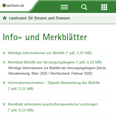
P
P
H
W
F
o
o
a
e
o
r
r
u
i
o
Landesamt für Steuern und Finanzen
t
t
p
t
t
a
a
t
e
e
l
l
i
r
r
Info- und Merkblätter
H
ü
n
n
e
-
a
b
a
h
I
B
u
e
v
a
n
e
p
Wichtige Informationen zur Beihilfe (*.pdf, 0,25 MB)
r
i
l
f
r
t
g
g
t
o
e
Merkblatt Beihilfe bei Versorgungsbeginn (*.pdf, 0,15 MB)
i
r
a
r
i
Wichtige Informationen zur Beihilfe bei Versorgungsbeginn (letzte
n
Aktualisierung: März 2025 / Rechtsstand: Februar 2025)
e
t
m
c
h
i
i
a
h
a
Informationsschreiben - Digitale Bearbeitung der Beihilfe
f
o
t
l
(*.pdf, 0,21 MB)
e
n
i
t
n
o
d
n
Merkblatt ambulante psychotherapeutische Leistungen
e
(*.pdf, 0,10 MB)
N