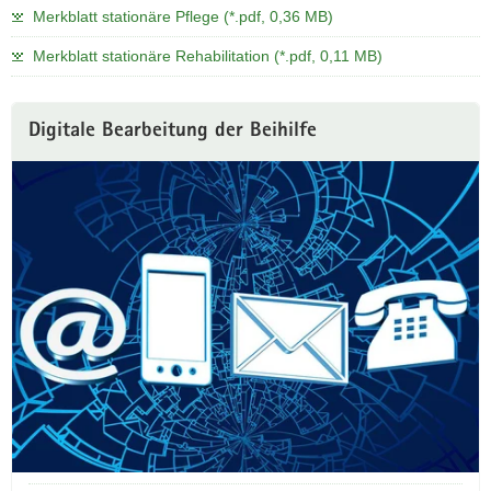
Merkblatt stationäre Pflege (*.pdf, 0,36 MB)
Merkblatt stationäre Rehabilitation (*.pdf, 0,11 MB)
W
Digitale Bearbeitung der Beihilfe
e
i
t
e
r
e
I
n
f
o
r
m
a
t