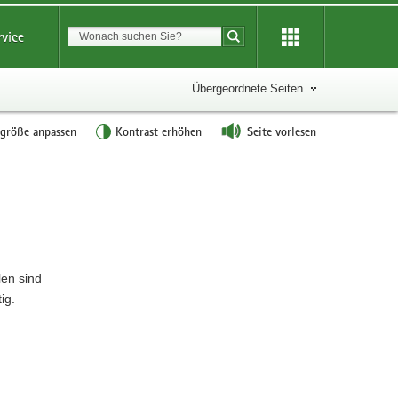
Suchbegriff
rvice
Suche starten
Übergeordnete Seiten
tgröße anpassen
Kontrast erhöhen
Seite vorlesen
W
e
i
t
e
len sind
r
ig.
e
I
n
f
o