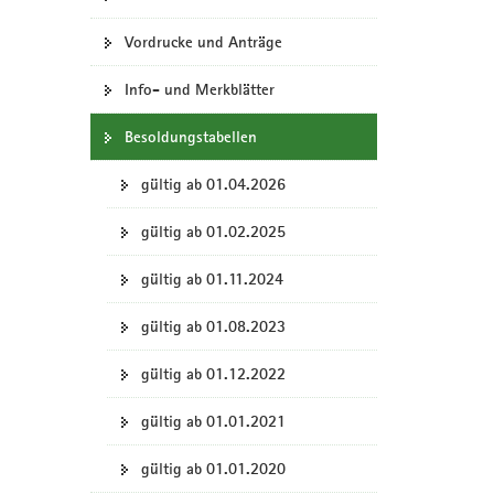
e
a
a
b
t
Vordrucke und Anträge
-
v
i
P
i
o
Info- und Merkblätter
o
g
n
r
a
Besoldungstabellen
t
t
a
i
l
gültig ab 01.04.2026
o
w
e
n
gültig ab 01.02.2025
c
h
gültig ab 01.11.2024
s
e
gültig ab 01.08.2023
l
n
gültig ab 01.12.2022
)
gültig ab 01.01.2021
gültig ab 01.01.2020