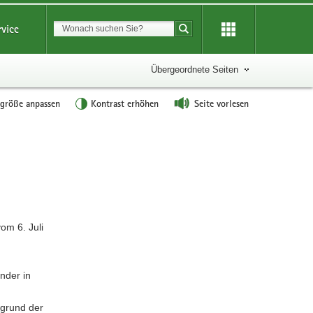
Suchbegriff
rvice
Suche starten
Übergeordnete Seiten
tgröße anpassen
Kontrast erhöhen
Seite vorlesen
W
e
i
t
e
r
om 6. Juli
e
I
n
nder in
f
o
fgrund der