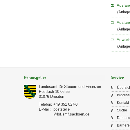
Auslan
(Anlage
Auslan
(Anlage
Anwärt
(Anlag
Footer-
Bereich
Herausgeber
Service
Landesamt für Steuern und Finanzen
Übersic
Postfach 10 06 55
Impres
01076
Dresden
Kontakt
Telefon:
+49 351 827-0
E-Mail:
poststelle
Suche
@lsf.smf.sachsen.de
Datensc
Barriere