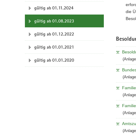
b
erfo
t
a
gültig ab 01.11.2024
-
die Ü
i
v
P
Beso
o
i
gültig ab 01.08.2023
o
n
g
r
gültig ab 01.12.2022
a
t
Besoldu
a
t
gültig ab 01.01.2021
l
i
Besold
w
o
e
(Anlag
gültig ab 01.01.2020
n
c
Bundes
h
s
(Anlage
e
Familie
l
(Anlage
n
)
Familie
(Anlage
Amtszul
(Anlage