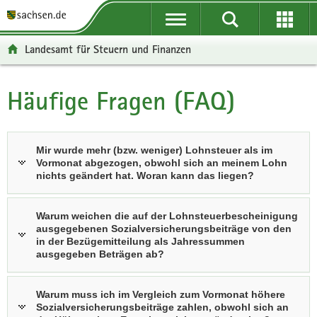
P
P
H
W
F
o
o
a
e
o
r
r
u
i
o
Landesamt für Steuern und Finanzen
t
t
p
t
t
a
a
t
e
e
l
l
i
r
r
Häufige Fragen (FAQ)
H
ü
n
n
e
-
a
b
a
h
I
B
u
e
v
a
n
e
p
Mir wurde mehr (bzw. weniger) Lohnsteuer als im
r
i
l
f
r
t
Vormonat abgezogen, obwohl sich an meinem Lohn
g
g
t
o
e
i
nichts geändert hat. Woran kann das liegen?
r
a
r
i
n
e
t
m
c
h
Warum weichen die auf der Lohnsteuerbescheinigung
i
i
a
h
a
ausgegebenen Sozialversicherungsbeiträge von den
f
o
t
l
in der Bezügemitteilung als Jahressummen
e
n
i
ausgegeben Beträgen ab?
t
n
o
d
n
Warum muss ich im Vergleich zum Vormonat höhere
e
Sozialversicherungsbeiträge zahlen, obwohl sich an
N