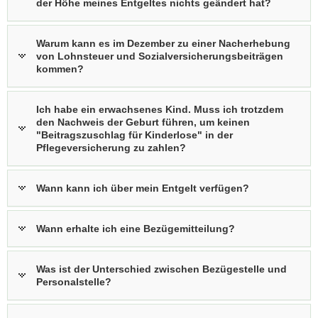
der Höhe meines Entgeltes nichts geändert hat?
a
v
Warum kann es im Dezember zu einer Nacherhebung
i
von Lohnsteuer und Sozialversicherungsbeiträgen
g
kommen?
a
t
Ich habe ein erwachsenes Kind. Muss ich trotzdem
i
den Nachweis der Geburt führen, um keinen
o
"Beitragszuschlag für Kinderlose" in der
n
Pflegeversicherung zu zahlen?
Wann kann ich über mein Entgelt verfügen?
Wann erhalte ich eine Bezügemitteilung?
Was ist der Unterschied zwischen Bezügestelle und
Personalstelle?