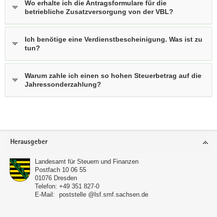
Wo erhalte ich die Antragsformulare für die
betriebliche Zusatzversorgung von der VBL?
Ich benötige eine Verdienstbescheinigung. Was ist zu
tun?
Warum zahle ich einen so hohen Steuerbetrag auf die
Jahressonderzahlung?
W
e
i
Footer-
Herausgeber
t
Bereich
e
Landesamt für Steuern und Finanzen
r
Postfach 10 06 55
01076
Dresden
e
Telefon:
+49 351 827-0
I
E-Mail:
poststelle @lsf.smf.sachsen.de
n
f