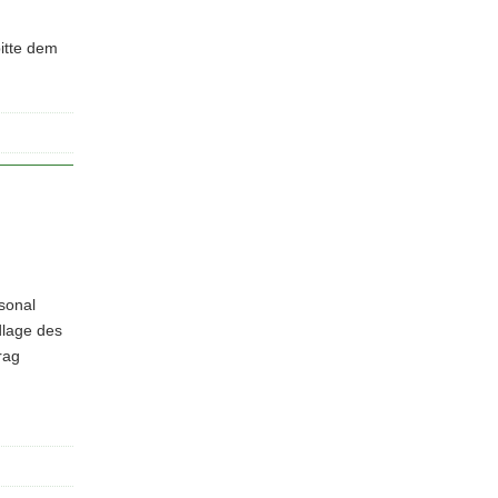
r
m
itte dem
a
t
i
o
n
sonal
dlage des
rag