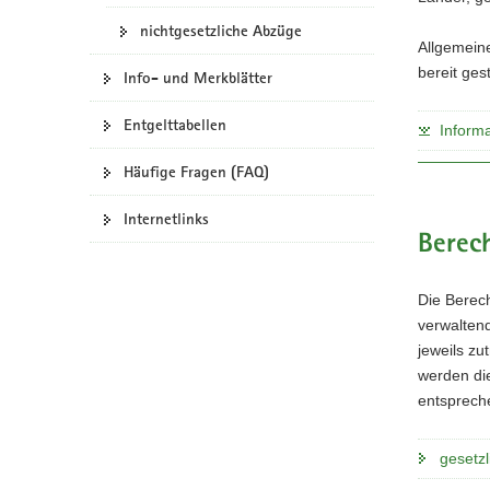
b
t
a
nichtgesetzliche Abzüge
-
i
Allgemein
v
P
o
bereit gest
i
Info- und Merkblätter
o
n
g
r
Entgelttabellen
a
t
Informa
a
t
l
Häufige Fragen (FAQ)
i
w
o
e
Internetlinks
n
c
Berec
h
s
Die Berec
e
l
verwalten
n
jeweils zu
)
werden die
entsprech
gesetz