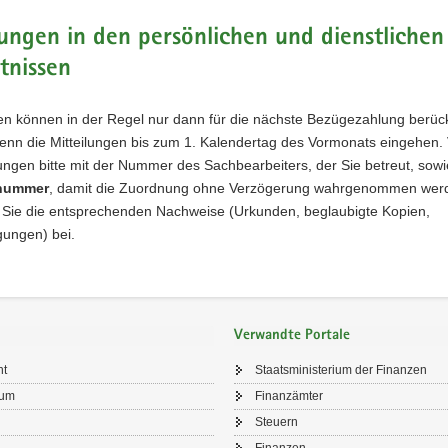
ngen in den persönlichen und dienstlichen
tnissen
n können in der Regel nur dann für die nächste
Bezügezahlung
berück
enn die Mitteilungen bis zum 1. Kalendertag des Vormonats eingehen.
lungen bitte mit der Nummer des Sachbearbeiters, der Sie betreut, sowi
nummer
, damit die Zuordnung ohne Verzögerung wahrgenommen wer
 Sie die entsprechenden Nachweise (Urkunden, beglaubigte Kopien,
gungen) bei.
Verwandte Portale
ht
Staatsministerium der Finanzen
sum
Finanzämter
Steuern
Finanzen