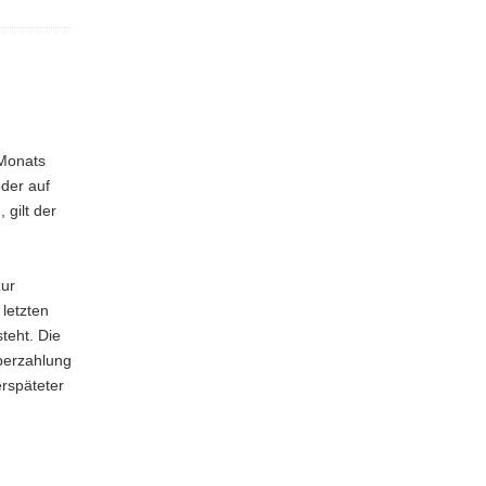
 Monats
oder auf
 gilt der
zur
letzten
teht. Die
berzahlung
erspäteter