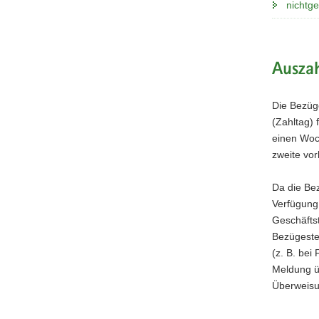
nichtg
Ausza
Die Bezüg
(Zahltag) 
einen Woch
zweite vo
Da die Be
Verfügung
Geschäftst
Bezügeste
(z. B. bei
Meldung üb
Überweisun