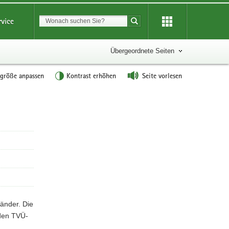
Suchbegriff
rvice
Suche starten
Übergeordnete Seiten
tgröße anpassen
Kontrast erhöhen
Seite vorlesen
W
e
i
t
e
r
e
I
n
änder. Die
f
 den TVÜ-
o