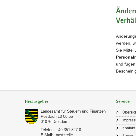
Änderu
Verhäl
Änderunge
werden, w
Sie Mittei
Personal
und fügen
Bescheini
Footer-
Bereich
Herausgeber
Service
Landesamt für Steuern und Finanzen
Übersic
Postfach 10 06 55
Impres
01076
Dresden
Kontakt
Telefon:
+49 351 827-0
E-Mail:
poststelle
Suche