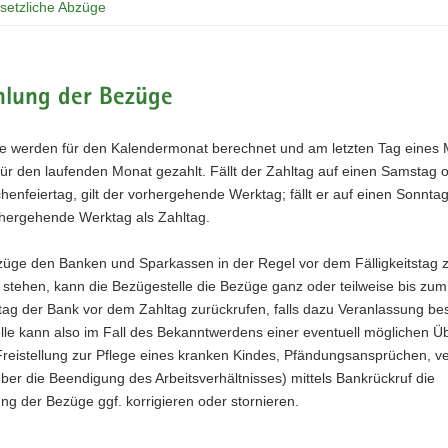
esetzliche Abzüge
hlung der Bezüge
e werden für den Kalendermonat berechnet und am letzten Tag eines
für den laufenden Monat gezahlt. Fällt der Zahltag auf einen Samstag 
enfeiertag, gilt der vorhergehende Werktag; fällt er auf einen Sonntag,
rhergehende Werktag als Zahltag.
züge den Banken und Sparkassen in der Regel vor dem Fälligkeitstag 
 stehen, kann die
Bezügestelle
die Bezüge ganz oder teilweise bis zum 
ag der Bank vor dem Zahltag zurückrufen, falls dazu Veranlassung bes
lle
kann also im Fall des
Bekanntwerdens
einer eventuell möglichen Ü
 Freistellung zur Pflege eines kranken Kindes, Pfändungsansprüchen, v
er die Beendigung des Arbeitsverhältnisses) mittels Bankrückruf die
g der Bezüge ggf. korrigieren oder stornieren.