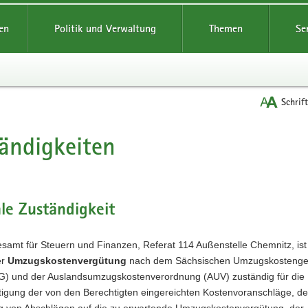
reifende
en
Politik und Verwaltung
Themen
Se
Schrif
ändigkeiten
le Zuständigkeit
amt für Steuern und Finanzen, Referat 114 Außenstelle Chemnitz, ist
er
Umzugskostenvergütung
nach dem Sächsischen Umzugskostenge
) und der Auslandsumzugskostenverordnung (AUV) zuständig für die
tigung der von den Berechtigten eingereichten Kostenvoranschläge, de
ng von Abschlägen auf die zu erwartende Umzugskostenvergütung, der