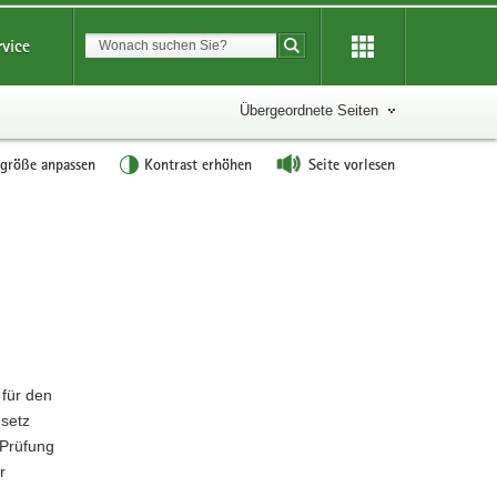
Suchbegriff
rvice
Suche starten
Übergeordnete Seiten
tgröße anpassen
Kontrast erhöhen
Seite vorlesen
W
e
i
t
e
r
e
 für den
I
setz
n
 Prüfung
f
r
o