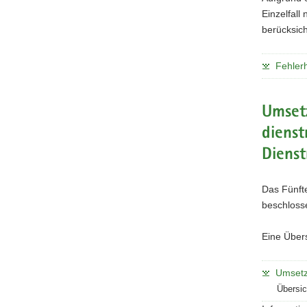
Einzelfal
berücksich
Fehler
Umset
dienst
Diens
Das Fünft
beschlosse
Eine Übers
Umsetz
Übersic