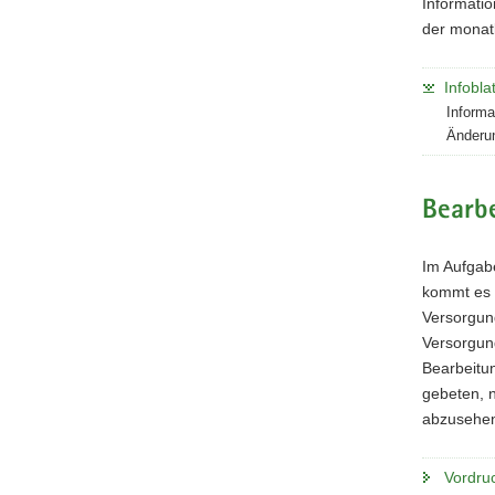
Informati
der monat
Infobla
Informa
Änderun
Bearb
Im Aufgab
kommt es 
Versorgung
Versorgun
Bearbeitu
gebeten, 
abzusehe
Vordru