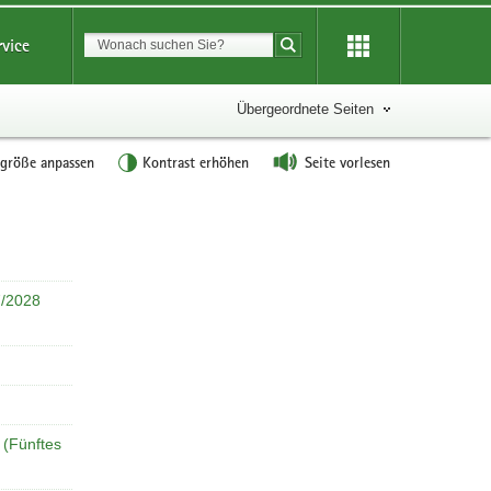
Suchbegriff
rvice
Suche starten
Übergeordnete Seiten
tgröße anpassen
Kontrast erhöhen
Seite vorlesen
W
e
i
t
7/2028
e
r
e
I
n
 (Fünftes
f
o