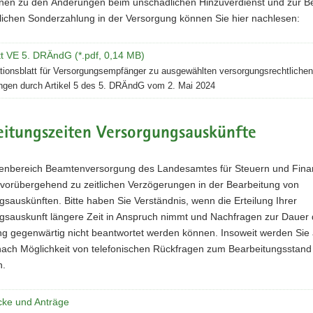
onen zu den Änderungen beim unschädlichen Hinzuverdienst und zur 
lichen Sonderzahlung in der Versorgung können Sie hier nachlesen:
tt VE 5. DRÄndG (*.pdf, 0,14 MB)
tionsblatt für Versorgungsempfänger zu ausgewählten versorgungsrechtlichen
gen durch Artikel 5 des 5. DRÄndG vom 2. Mai 2024
eitungszeiten Versorgungsauskünfte
enbereich Beamtenversorgung des Landesamtes für Steuern und Fin
vorübergehend zu zeitlichen Verzögerungen in der Bearbeitung von
sauskünften. Bitte haben Sie Verständnis, wenn die Erteilung Ihrer
gsauskunft längere Zeit in Anspruch nimmt und Nachfragen zur Dauer 
ng gegenwärtig nicht beantwortet werden können. Insoweit werden Sie
nach Möglichkeit von telefonischen Rückfragen zum Bearbeitungsstand
n.
cke und Anträge