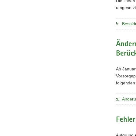
Die linear
umgesetzt
Besold
Änder
Berüc
Ab Januar
Vorsorgep
folgenden 
Änderu
Fehle
Aufgrund 