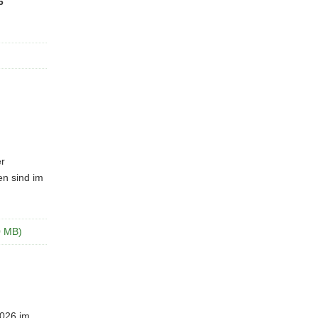
6
er
en sind im
0 MB)
2026 im