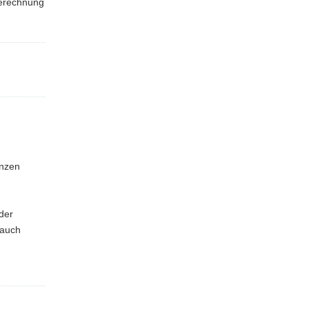
Berechnung
anzen
der
 auch